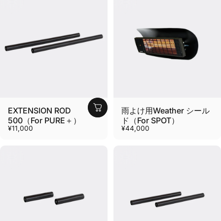
EXTENSION ROD
雨よけ用Weather シール
500（For PURE＋）
ド（For SPOT）
¥11,000
¥44,000